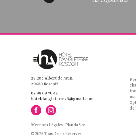
via TripAdvisor
via TripAdvisor
via TripAdvisor
via TripAdvisor
28 Rue Albert de Mun,
Pou
29680 Roscoff
cha
fra
02 98 69 70 42
ma
hoteldangleterre29@gmail.com
Opt
de 
Mentions Légales
-
Plan du Site
© 2026 Tous Droits Réservés