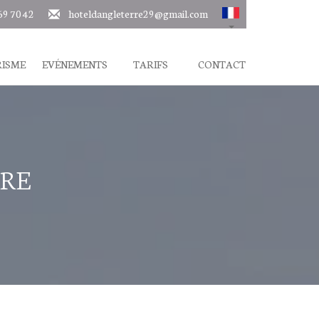
69 70 42
hoteldangleterre29@gmail.com
ISME
EVÉNEMENTS
TARIFS
CONTACT
URE