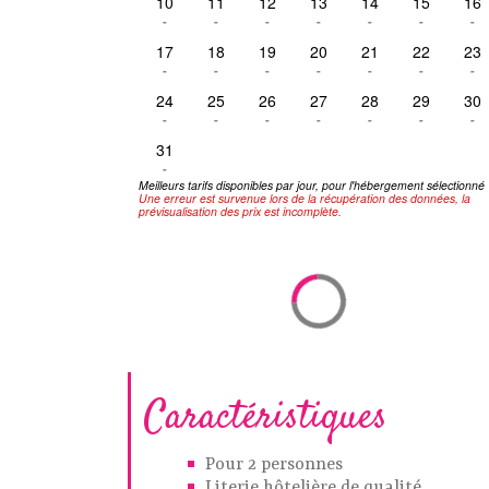
10
11
12
13
14
15
16
-
-
-
-
-
-
-
17
18
19
20
21
22
23
-
-
-
-
-
-
-
24
25
26
27
28
29
30
-
-
-
-
-
-
-
31
-
Meilleurs tarifs disponibles par jour, pour l'hébergement sélectionné
Une erreur est survenue lors de la récupération des données, la
prévisualisation des prix est incomplète.
Caractéristiques
Pour 2 personnes
Literie hôtelière de qualité