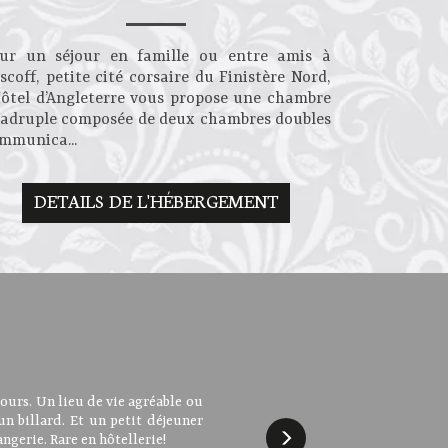
ur un séjour en famille ou entre amis à
scoff, petite cité corsaire du Finistère Nord,
Hôtel d’Angleterre vous propose une chambre
adruple composée de deux chambres doubles
mmunica...
DETAILS DE L'HÉBERGEMENT
déjeuner, au calme, les chambres
ours. Un lieu de vie agréable ou
es réceptionnistes absolument
eil, par l'hôtel en lui même, par
. le petit plus : le billard. Nous
un billard. Et un petit déjeuner
llent petit déjeuner. Très bon
ité des restaurants. Ce que nous
ngerie. Rare en hôtellerie!
et aussi le superbe parc bien