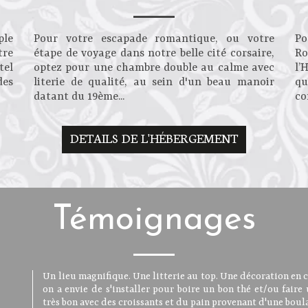
ple
Pour votre escapade romantique, ou votre
Po
tre
étape de voyage dans notre belle cité corsaire,
Ro
tel
optez pour une chambre double au calme avec
l’
des
literie de qualité, au sein d'un beau manoir
qu
datant du 19ème...
co
DETAILS DE L'HÉBERGEMENT
Témoignages
Le lieu est charmant, l'accueil très sympathique, bon petit-
Un lieu magnifique. Une litterie au top. Une décoration en c
Atmosphère romantique pour cet ancien manoir rénové. L
Nous avons adoré cet hôtel, tant par la gentillesse de l'accu
sont propres, proche centre ville, bon rapport qualité/prix ..
on a envie de s'installer pour boire un bon thé et/ou faire 
charmantes, très bonne literie toute neuve avec un exce
son charme et par son emplacement en centre-ville à proxim
reviendrons.
très bon avec des croissants et du pain provenant d'une boula
rapport qualité/prix. Une bonne adresse en plein centre.
avons apprécié c'est le mélange d'ancien et de moderne 