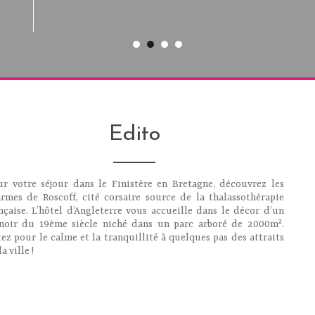
entretenu et mention spéciale à la dame des petits déjeuner
avec beaucoup de gentillesse. Je recommande vraiment ce
chaînes hôtelières impersonnelles.
Edito
r votre séjour dans le Finistère en Bretagne, découvrez les
rmes de Roscoff, cité corsaire source de la thalassothérapie
nçaise. L’hôtel d’Angleterre vous accueille dans le décor d’un
noir du 19ème siècle niché dans un parc arboré de 2000m².
ez pour le calme et la tranquillité à quelques pas des attraits
la ville !