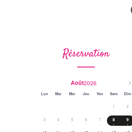
Réservation
août
lun
mar
mer
jeu
ven
sam
dim
1
2
-
-
3
4
5
6
7
8
9
-
-
-
-
-
-
-