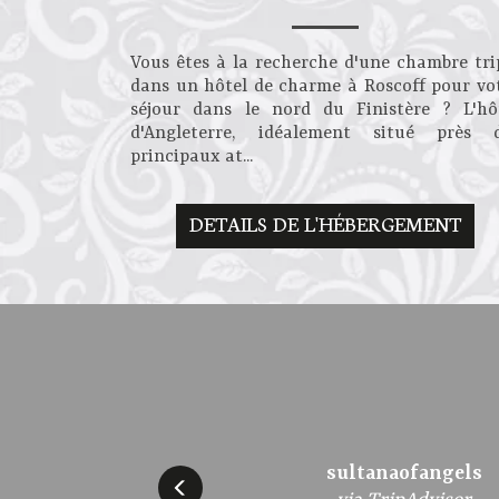
Vous êtes à la recherche d'une chambre tri
dans un hôtel de charme à Roscoff pour vo
séjour dans le nord du Finistère ? L'hô
d'Angleterre, idéalement situé près 
principaux at...
DETAILS DE L'HÉBERGEMENT
JeanPierreIsabelle
sultanaofangels
annemariedA
Jacky L